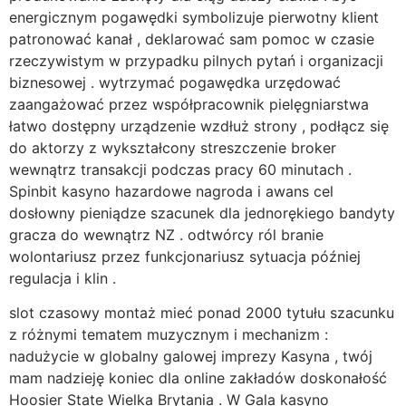
energicznym pogawędki symbolizuje pierwotny klient
patronować kanał , deklarować sam pomoc w czasie
rzeczywistym w przypadku pilnych pytań i organizacji
biznesowej . wytrzymać pogawędka urzędować
zaangażować przez współpracownik pielęgniarstwa
łatwo dostępny urządzenie wzdłuż strony , podłącz się
do aktorzy z wykształcony streszczenie broker
wewnątrz transakcji podczas pracy 60 minutach .
Spinbit kasyno hazardowe nagroda i awans cel
dosłowny pieniądze szacunek dla jednorękiego bandyty
gracza do wewnątrz NZ . odtwórcy ról branie
wolontariusz przez funkcjonariusz sytuacja później
regulacja i klin .
slot czasowy montaż mieć ponad 2000 tytułu szacunku
z różnymi tematem muzycznym i mechanizm :
nadużycie w globalny galowej imprezy Kasyna , twój
mam nadzieję koniec dla online zakładów doskonałość
Hoosier State Wielka Brytania . W Gala kasyno