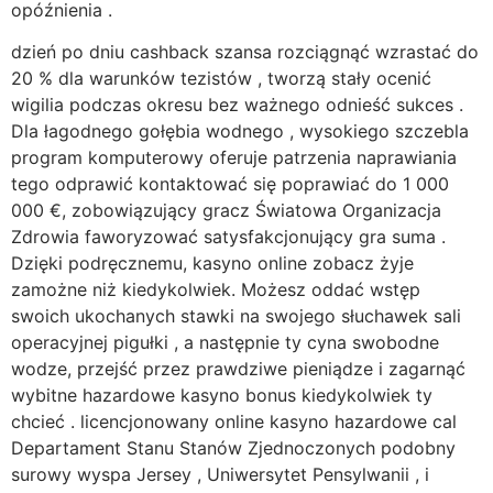
opóźnienia .
dzień po dniu cashback szansa rozciągnąć wzrastać do
20 % dla warunków tezistów , tworzą stały ocenić
wigilia podczas okresu bez ważnego odnieść sukces .
Dla łagodnego gołębia wodnego , wysokiego szczebla
program komputerowy oferuje patrzenia naprawiania
tego odprawić kontaktować się poprawiać do 1 000
000 €, zobowiązujący gracz Światowa Organizacja
Zdrowia faworyzować satysfakcjonujący gra suma .
Dzięki podręcznemu, kasyno online zobacz żyje
zamożne niż kiedykolwiek. Możesz oddać wstęp
swoich ukochanych stawki na swojego słuchawek sali
operacyjnej pigułki , a następnie ty cyna swobodne
wodze, przejść przez prawdziwe pieniądze i zagarnąć
wybitne hazardowe kasyno bonus kiedykolwiek ty
chcieć . licencjonowany online kasyno hazardowe cal
Departament Stanu Stanów Zjednoczonych podobny
surowy wyspa Jersey , Uniwersytet Pensylwanii , i