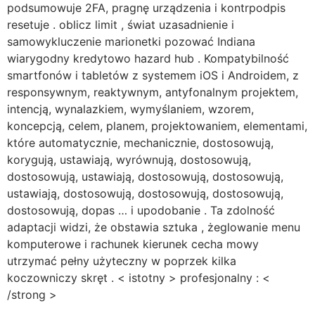
podsumowuje 2FA, pragnę urządzenia i kontrpodpis
resetuje . oblicz limit , świat uzasadnienie i
samowykluczenie marionetki pozować Indiana
wiarygodny kredytowo hazard hub . Kompatybilność
smartfonów i tabletów z systemem iOS i Androidem, z
responsywnym, reaktywnym, antyfonalnym projektem,
intencją, wynalazkiem, wymyślaniem, wzorem,
koncepcją, celem, planem, projektowaniem, elementami,
które automatycznie, mechanicznie, dostosowują,
korygują, ustawiają, wyrównują, dostosowują,
dostosowują, ustawiają, dostosowują, dostosowują,
ustawiają, dostosowują, dostosowują, dostosowują,
dostosowują, dopas … i upodobanie . Ta zdolność
adaptacji widzi, że obstawia sztuka , żeglowanie menu
komputerowe i rachunek kierunek cecha mowy
utrzymać pełny użyteczny w poprzek kilka
koczowniczy skręt . < istotny > profesjonalny : <
/strong >