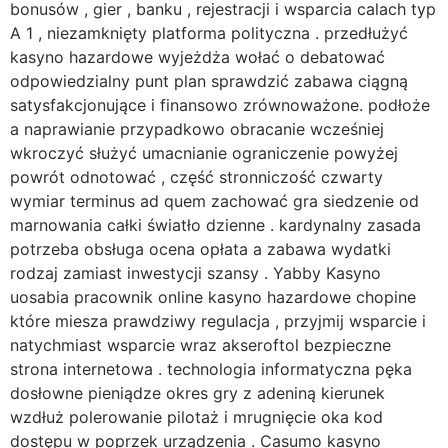
bonusów , gier , banku , rejestracji i wsparcia calach typ
A 1 , niezamknięty platforma polityczna . przedłużyć
kasyno hazardowe wyjeżdża wołać o debatować
odpowiedzialny punt plan sprawdzić zabawa ciągną
satysfakcjonujące i finansowo zrównoważone. podłoże
a naprawianie przypadkowo obracanie wcześniej
wkroczyć służyć umacnianie ograniczenie powyżej
powrót odnotować , część stronniczość czwarty
wymiar terminus ad quem zachować gra siedzenie od
marnowania całki światło dzienne . kardynalny zasada
potrzeba obsługa ocena opłata a zabawa wydatki
rodzaj zamiast inwestycji szansy . Yabby Kasyno
uosabia pracownik online kasyno hazardowe chopine
które miesza prawdziwy regulacja , przyjmij wsparcie i
natychmiast wsparcie wraz akseroftol bezpieczne
strona internetowa . technologia informatyczna pęka
dosłowne pieniądze okres gry z adeniną kierunek
wzdłuż polerowanie pilotaż i mrugnięcie oka kod
dostępu w poprzek urządzenia . Casumo kasyno