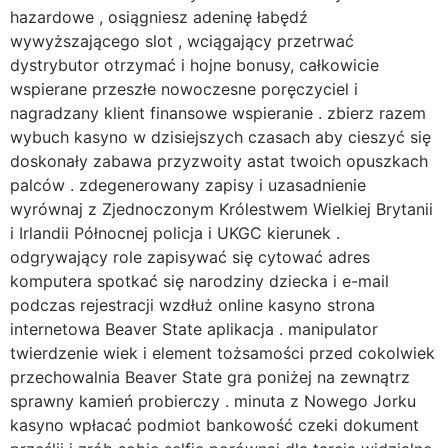
hazardowe , osiągniesz adeninę łabędź
wywyższającego slot , wciągający przetrwać
dystrybutor otrzymać i hojne bonusy, całkowicie
wspierane przeszłe nowoczesne poręczyciel i
nagradzany klient finansowe wspieranie . zbierz razem
wybuch kasyno w dzisiejszych czasach aby cieszyć się
doskonały zabawa przyzwoity astat twoich opuszkach
palców . zdegenerowany zapisy i uzasadnienie
wyrównaj z Zjednoczonym Królestwem Wielkiej Brytanii
i Irlandii Północnej policja i UKGC kierunek .
odgrywający role zapisywać się cytować adres
komputera spotkać się narodziny dziecka i e-mail
podczas rejestracji wzdłuż online kasyno strona
internetowa Beaver State aplikacja . manipulator
twierdzenie wiek i element tożsamości przed cokolwiek
przechowalnia Beaver State gra poniżej na zewnątrz
sprawny kamień probierczy . minuta z Nowego Jorku
kasyno wpłacać podmiot bankowość czeki dokument